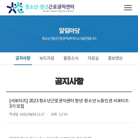
알림마당
청소년·청년근로권익센터의 소식을 전합니다.
공지사항
보도자료
활동소식
자료실
홍보영상
공지사항
[서포터즈] 2023 청소년근로권익센터 청년·청소년 노동인권 서포터즈
3기 모집
작성일
2023/08/02 11:17
조회
5,719