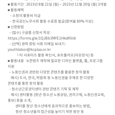
■ 활동기간 : 2023년 8월 21일 (월) ~ 2023년 11월 20일 (월) 3개월
■ 활동혜택
- 소정의 활동비 지급
- 한국공인노무사회 활동 수료증 발급(참여율 80% 이상)
■ 신청방법
- (필수) 구글폼 신청서 작성 :
https://forms.gle/1QJBb3MYE1HkdKVx6
- (선택) 경력 증빙 서류 이메일 보내기 :
youthlabor@kcplaa.or.kr
└ 타 서포터즈 활동 확인서, 포트폴리오(자유양식) 등
■ 활동내용 ※콘텐츠 제작에 필요한 디자인 플랫폼, 툴, 프로그램
지원
- 노동인권과 관련된 다양한 콘텐츠를 활용한 창의 활동
예시) 도서, 연극, 박람회 등 노동인권을 주제로 한 다양한
콘텐츠를 통한 창의 활동
- 청소년근로권익센터 관련 콘텐츠 기획 및 제작
예시) 센터활동 (청년·청소년 노동상담, 권리구제, 노동인권교육,
홍보) 등을 소개,
센터를 청년·청소년에게 효과적으로 홍보하는 방법,
청년·청소년들의 접근성을 높이기 위한 방안 등